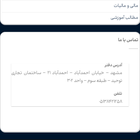
مالی و مالیات
مطالب آموزشی
تماس با ما
آدرس دفتر
مشهد – خیابان احمدآباد – احمدآباد 21 – ساختمان تجاری
توحید – طبقه سوم – واحد 302
تلفن
05138421258