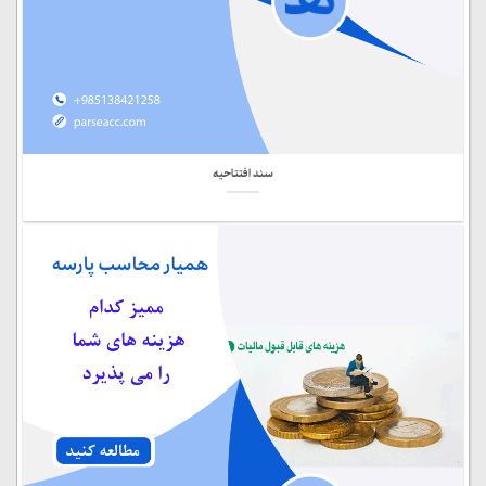
سند افتتاحیه