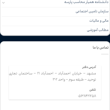
دانشنامه همیار محاسب پارسه
سازمان تامین اجتماعی
مالی و مالیات
مطالب آموزشی
تماس با ما
آدرس دفتر
مشهد – خیابان احمدآباد – احمدآباد 21 – ساختمان تجاری
توحید – طبقه سوم – واحد 302
تلفن
05138421258