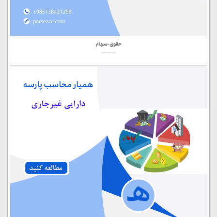
حقوق-سهام