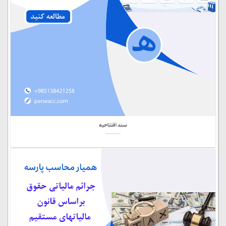
سند افتتاحیه