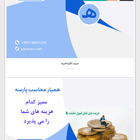
سند افتتاحیه