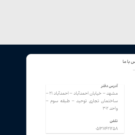
 با ما
آدرس دفتر
مشهد – خیابان احمدآباد – احمدآباد 21 –
ساختمان تجاری توحید – طبقه سوم –
واحد 302
تلفن
05138421258