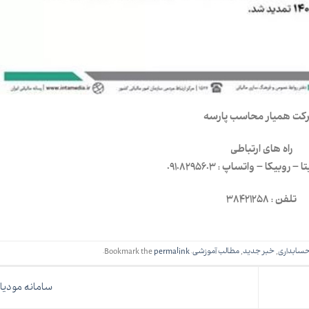
کت همیار محاسب پارسه
راه های ارتباطی
– روبیکا – واتساپ : 09108295603
تلفن : 38421258
سابداری
,
خبر جدید
,
مطالب آموزشی
. Bookmark the
permalink
.
سامانه مودی