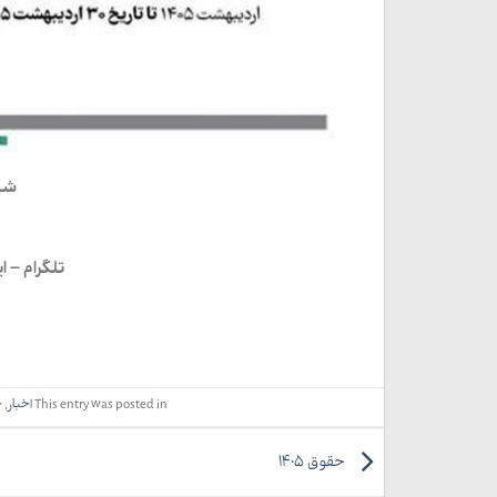
شر
تلگرام – ایتا 
This entry was posted in
اخبار
,
ح
حقوق 1405