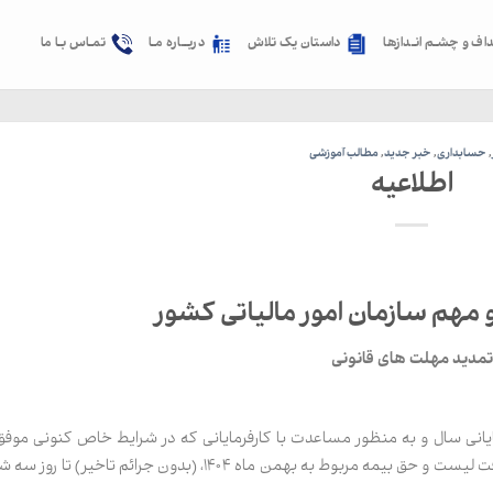
داف و چشـم انـدازها
داستان یک تلاش
دربــاره مـا
تمـاس بـا ما
,
حسابداری
,
خبر جدید
,
مطالب آموزشی
اطلاعیه
و مهم سازمان امور مالیاتی کشور
تمدید مهلت های قانونی
ایانی سال و به منظور مساعدت با کارفرمایانی که در شرایط خاص کنونی موفق
انجام تعهدات قانونی خود نشده‌اند؛ استثنائا مهلت دریافت لیست و حق بیمه مربوط به بهمن ماه ۱۴۰۴، (بدون جرائم تاخیر) ت