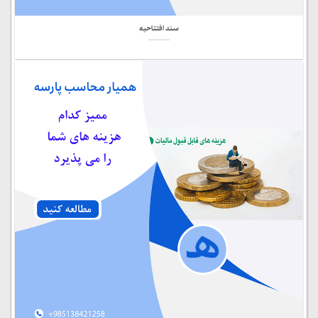
سند افتتاحیه