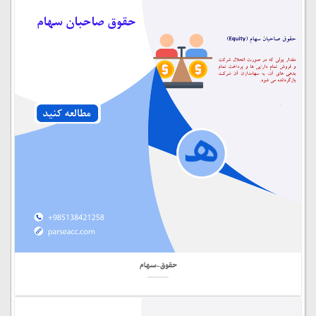
حقوق-سهام