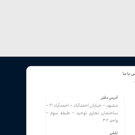
 با ما
آدرس دفتر
مشهد – خیابان احمدآباد – احمدآباد 21 –
ساختمان تجاری توحید – طبقه سوم –
واحد 302
تلفن